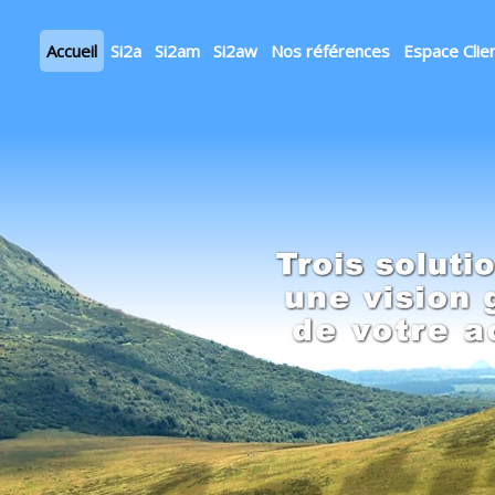
Accueil
Si2a
Si2am
Si2aw
Nos références
Espace Clie