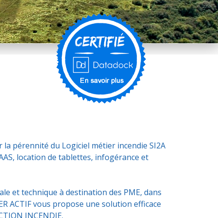
 la pérennité du Logiciel métier incendie SI2A
S, location de tablettes, infogérance et
iale et technique à destination des PME, dans
NTER ACTIF vous propose une solution efficace
OTECTION INCENDIE.