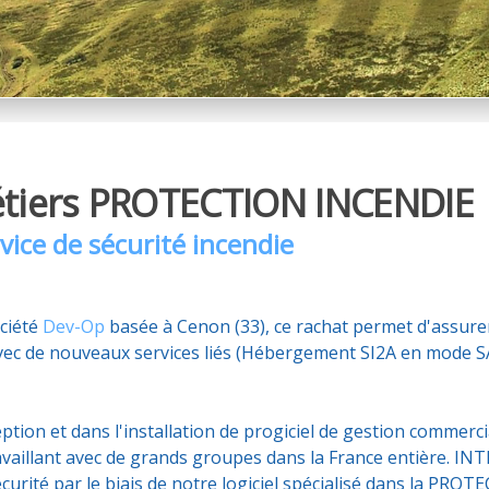
métiers PROTECTION INCENDIE
vice de sécurité incendie
ociété
Dev-Op
basée à Cenon (33), ce rachat permet d'assurer
vec de nouveaux services liés (Hébergement SI2A en mode SAA
eption et dans l'installation de progiciel de gestion commerc
ravaillant avec de grands groupes dans la France entière. I
Sécurité par le biais de notre logiciel spécialisé dans la PR