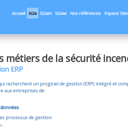
Accueil
Si2a
Si2am
Si2aw
Nos références
Espace Clie
es métiers de la sécurité incen
tion ERP
 qui recherchent un progiciel de gestion (ERP) intégré et com
re aux entreprises de :
 données
es processus de gestion:
..