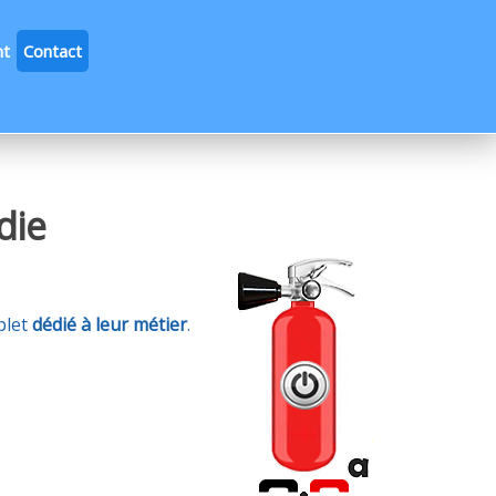
nt
Contact
die
plet
dédié à leur métier
.