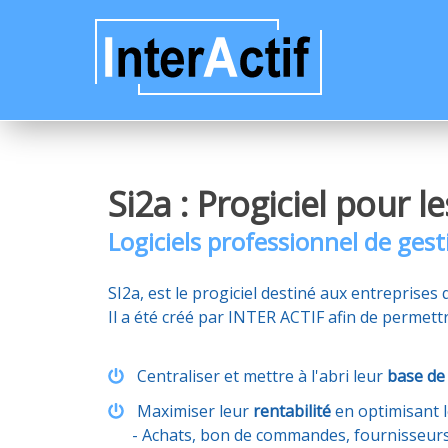
Si2a : Progiciel pour l
Logiciels professionnel de ges
SI2a, est le progiciel destiné aux entreprises
Il a été créé par INTER ACTIF afin de permett
Centraliser et mettre à l'abri leur
base de
Maximiser leur
rentabilité
en optimisant l
- Achats, bon de commandes, fournisseurs,